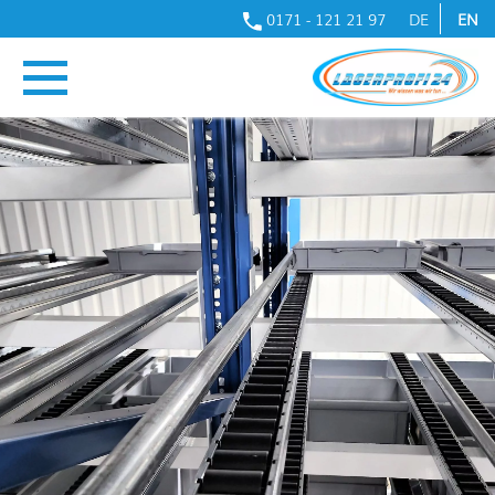
0171 - 121 21 97
DE
EN